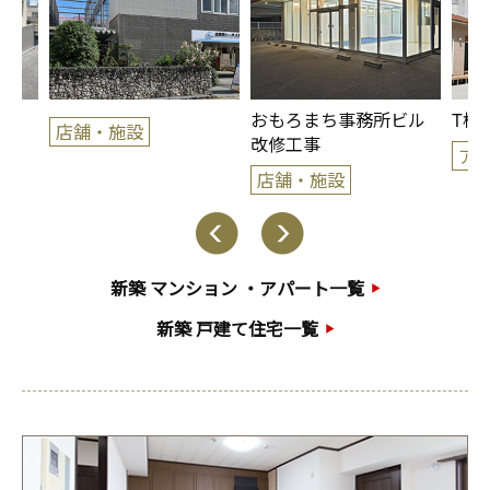
宅
おもろまち事務所ビル
T様
店舗・施設
改修工事
ア
店舗・施設
Previous
Next
新築 マンション ・アパート一覧
新築 戸建て住宅一覧