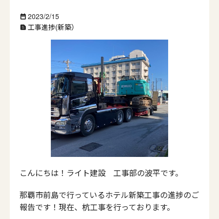
2023/2/15
date_range
工事進捗(新築）
text_snippet
こんにちは！ライト建設 工事部の波平です。
那覇市前島で行っているホテル新築工事の進捗のご
報告です！現在、杭工事を行っております。