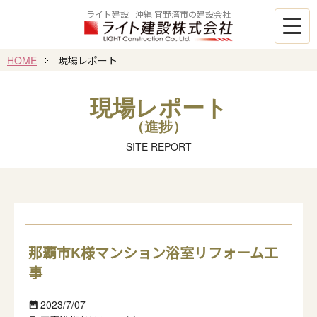
ライト建設 | 沖縄 宜野湾市の建設会社
HOME
現場レポート
現場レポート
（進捗）
SITE REPORT
那覇市K様マンション浴室リフォーム工
事
2023/7/07
date_range