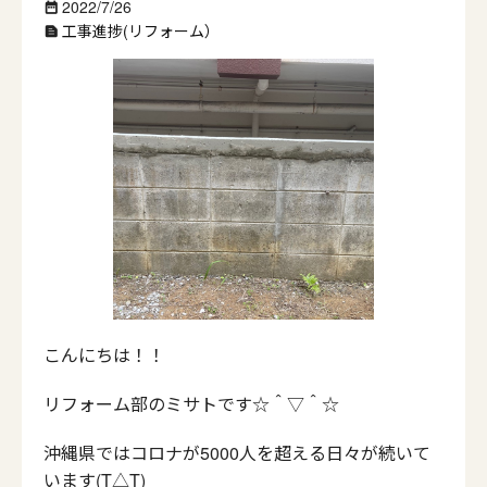
2022/7/26
date_range
工事進捗(リフォーム）
text_snippet
こんにちは！！
リフォーム部のミサトです☆＾▽＾☆
沖縄県ではコロナが5000人を超える日々が続いて
います(T△T)