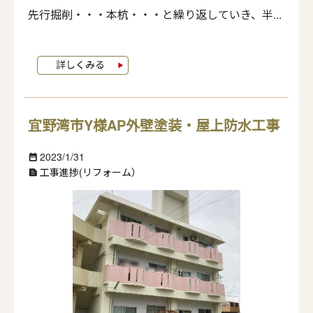
先行掘削・・・本杭・・・と繰り返していき、半...
宜野湾市Y様AP外壁塗装・屋上防水工事
2023/1/31
date_range
工事進捗(リフォーム）
text_snippet