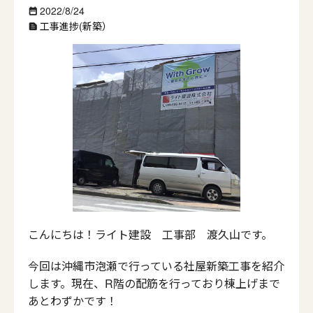
2022/8/24
date_range
工事進捗(新築）
text_snippet
こんにちは！ライト建設 工事部 渡久山です。
今回は沖縄市泡瀬で行っている社屋新築工事を紹介
します。現在、R階の配筋を行っており棟上げまで
あとわずかです！