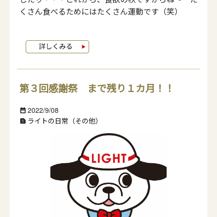
くさん食べるためにはたくさん運動です（笑）
第３回感謝祭 まで残り１カ月！！
2022/9/08
date_range
ライトの日常（その他）
text_snippet