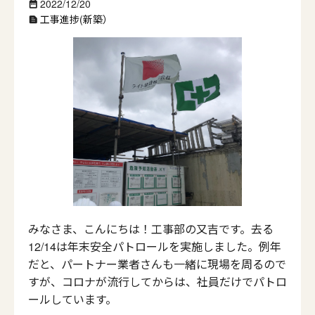
2022/12/20
date_range
工事進捗(新築）
text_snippet
みなさま、こんにちは！工事部の又吉です。去る
12/14は年末安全パトロールを実施しました。例年
だと、パートナー業者さんも一緒に現場を周るので
すが、コロナが流行してからは、社員だけでパトロ
ールしています。