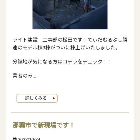
ライト建設 工事部の松田です！てぃだむるぶし勝
連のモデル棟3棟がついに棟上げいたしました。
分譲地が気になる方はコチラをチェック！！
業者のみ...
那覇市で新現場です！
2022/10/24
date_range