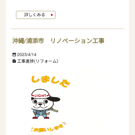
沖縄/浦添市 リノベーション工事
2023/4/14
date_range
工事進捗(リフォーム）
text_snippet