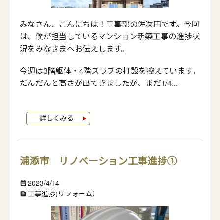
みなさん、こんにちは！工事部の佐次田です。今回
は、僕が担当しているマンション新築工事の進捗状
況をみなさまへお伝えします。
今週は3階躯体・4階スラブの打設を控えています。
だんだんと高さが出てきましたが、まだ1/4...
浦添市 リノベーション工事進捗①
2023/4/14
date_range
工事進捗(リフォーム）
text_snippet