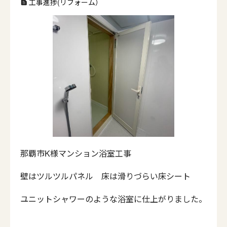
工事進捗(リフォーム）
text_snippet
那覇市K様マンション浴室工事
壁はツルツルパネル
床は滑りづらい床シート
ユニットシャワーのような浴室に仕上がりました。