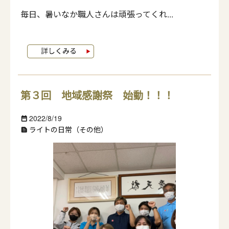
毎日、暑いなか職人さんは頑張ってくれ...
第３回 地域感謝祭 始動！！！
2022/8/19
date_range
ライトの日常（その他）
text_snippet