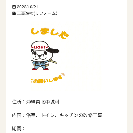
2022/10/21
date_range
工事進捗(リフォーム）
text_snippet
住所：沖縄県北中城村
内容：浴室、トイレ、キッチンの改修工事
期間：