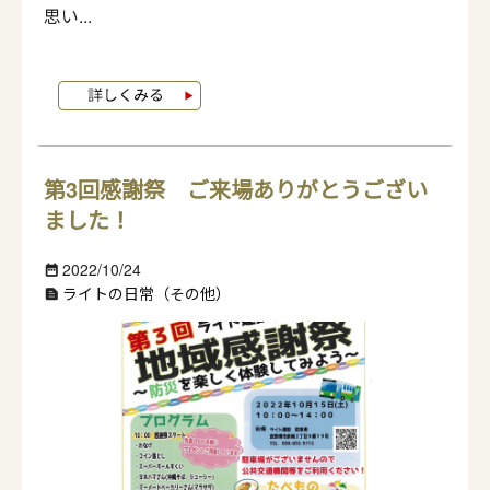
思い...
第3回感謝祭 ご来場ありがとうござい
ました！
2022/10/24
date_range
ライトの日常（その他）
text_snippet