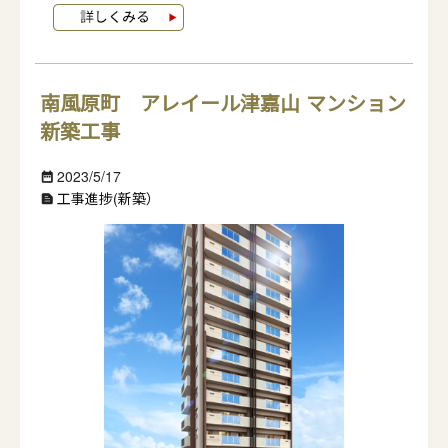
南風原町 アレイール津嘉山 マンション
新築工事
2023/5/17
date_range
工事進捗(新築）
text_snippet