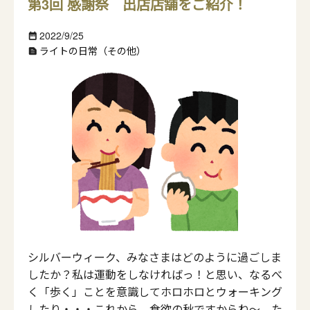
第3回 感謝祭 出店店舗をご紹介！
2022/9/25
date_range
ライトの日常（その他）
text_snippet
シルバーウィーク、みなさまはどのように過ごしま
したか？私は運動をしなければっ！と思い、なるべ
く「歩く」ことを意識してホロホロとウォーキング
したり・・・これから、食欲の秋ですからね～ た