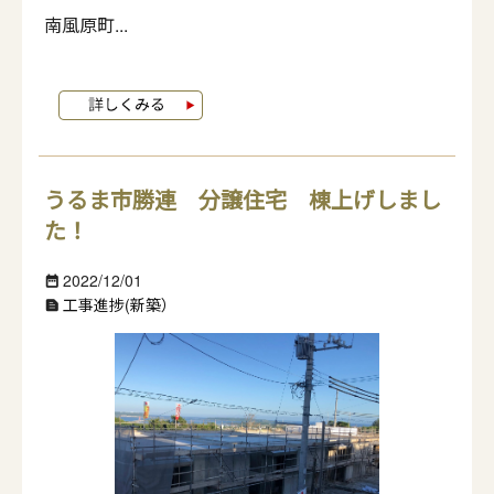
南風原町...
うるま市勝連 分譲住宅 棟上げしまし
た！
2022/12/01
date_range
工事進捗(新築）
text_snippet