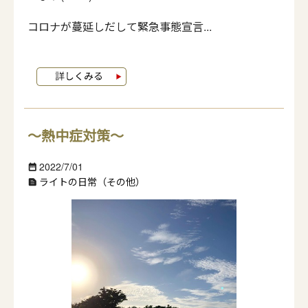
コロナが蔓延しだして緊急事態宣言...
～熱中症対策～
2022/7/01
date_range
ライトの日常（その他）
text_snippet