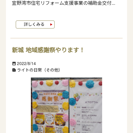
宜野湾市住宅リフォーム支援事業の補助金交付...
新城 地域感謝祭やります！
2022/8/14
date_range
ライトの日常（その他）
text_snippet