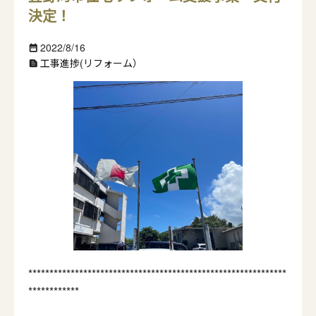
決定！
2022/8/16
date_range
工事進捗(リフォーム）
text_snippet
*************************************************************
************