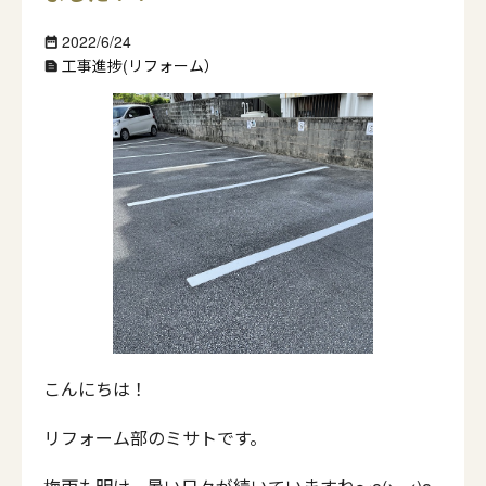
2022/6/24
date_range
工事進捗(リフォーム）
text_snippet
こんにちは！
リフォーム部のミサトです。