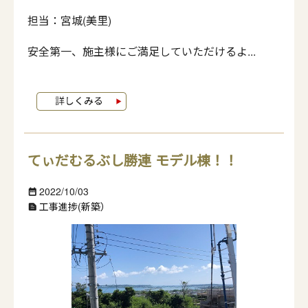
担当：宮城(美里)
安全第一、施主様にご満足していただけるよ...
てぃだむるぶし勝連 モデル棟！！
2022/10/03
date_range
工事進捗(新築）
text_snippet