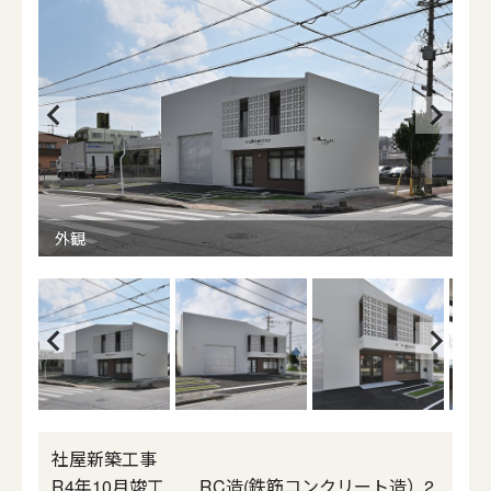
Prev
Next
ious
外観
画
Prev
Next
ious
社屋新築工事
R4年10月竣工 RC造(鉄筋コンクリート造）2