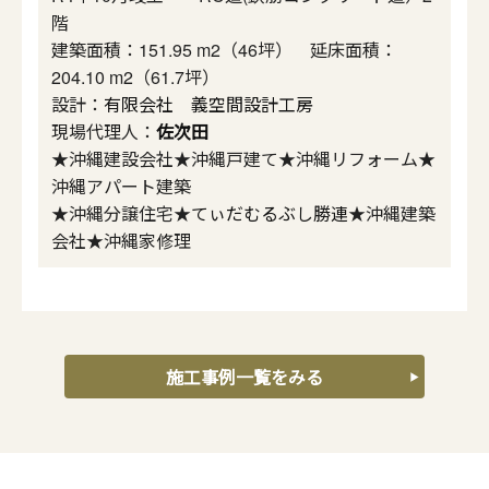
階
建築面積：151.95 m2（46坪） 延床面積：
204.10 m2（61.7坪）
設計：
有限会社 義空間設計工房
現場代理人：
佐次田
★沖縄建設会社★沖縄戸建て★沖縄リフォーム★
沖縄アパート建築
★沖縄分譲住宅★
てぃだむるぶし勝連
★沖縄建築
会社★沖縄家修理
施工事例一覧をみる